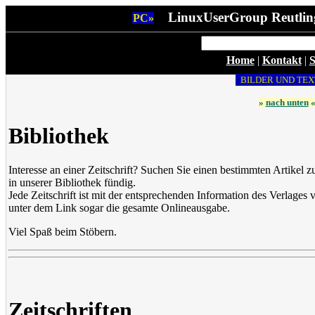
LinuxUserGroup Reutlin
PC»
Home
|
Kontakt
|
S
BILDER UND TEX
»
nach unten
Bibliothek
Interesse an einer Zeitschrift? Suchen Sie einen bestimmten Artike
in unserer Bibliothek fündig.
Jede Zeitschrift ist mit der entsprechenden Information des Verlages ve
unter dem Link sogar die gesamte Onlineausgabe.
Viel Spaß beim Stöbern.
Zeitschriften