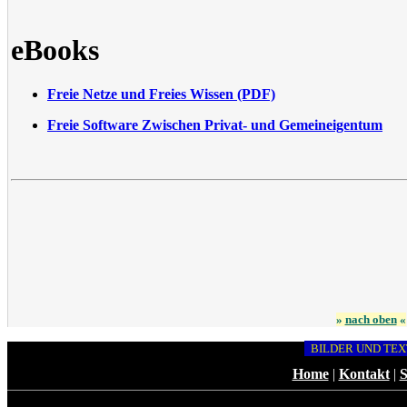
eBooks
Freie Netze und Freies Wissen (PDF)
Freie Software Zwischen Privat- und Gemeineigentum
»
nach oben
«
BILDER UND TEX
Home
|
Kontakt
|
S