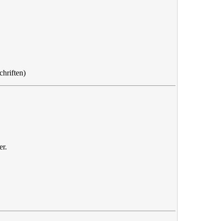
chriften)
er.