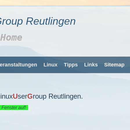
roup Reutlingen
Home
eranstaltungen
Linux
Tipps
Links
Sitemap
L
inux
U
ser
G
roup Reutlingen.
 Fenster auf!