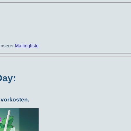
unserer
Mailingliste
Day:
 vorkosten.