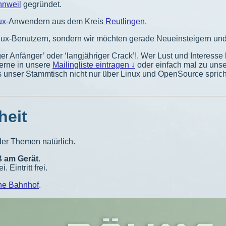
nweil
gegründet.
ux
-Anwendern aus dem Kreis
Reutlingen
.
Linux-Benutzern, sondern wir möchten gerade Neueinsteigern u
er Anfänger’ oder ‘langjähriger Crack’!. Wer Lust und Interesse
gerne in unsere
Mailingliste eintragen ↓
oder einfach mal zu uns
ss unser Stammtisch nicht nur über Linux und OpenSource spri
heit
 der Themen natürlich.
ß am Gerät
.
Eintritt frei.
ähe Bahnhof
.