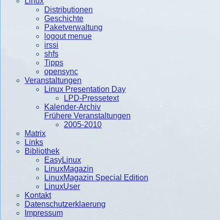
Linux
Distributionen
Geschichte
Paketverwaltung
logout menue
irssi
shfs
Tipps
opensync
Veranstaltungen
Linux Presentation Day
LPD-Pressetext
Kalender-Archiv
Frühere Veranstaltungen
2005-2010
Matrix
Links
Bibliothek
EasyLinux
LinuxMagazin
LinuxMagazin Special Edition
LinuxUser
Kontakt
Datenschutzerklaerung
Impressum