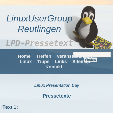
LinuxUserGroup
Reutlingen
LPD-Pressetext
Home
Treffen
Veranstaltungen
Linux
Tipps
Links
Sitemap
Kontakt
Linux Presentation Day
Pressetexte
Text 1: