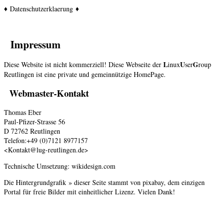
♦
Datenschutzerklaerung
♦
Impressum
L
U
G
Diese Website ist nicht kommerziell!
Diese Webseite der
inux
ser
roup
Reutlingen ist eine private und gemeinnützige HomePage.
Webmaster-Kontakt
Thomas Eber
Paul-Pfizer-Strasse 56
D 72762 Reutlingen
Telefon:+49 (0)7121 8977157
<
Kontakt@lug-reutlingen.de
>
Technische Umsetzung:
wikidesign.com
Die
Hintergrundgrafik »
dieser Seite stammt von
pixabay
, dem einzigen
Portal für freie Bilder mit einheitlicher Lizenz. Vielen Dank!