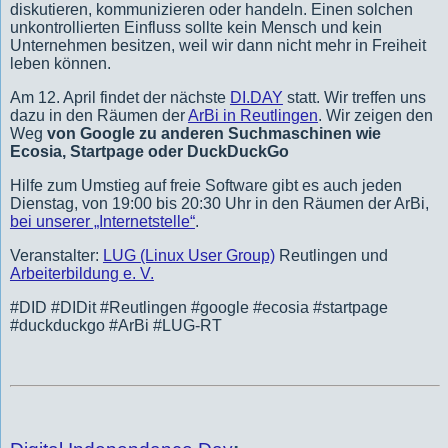
diskutieren, kommunizieren oder handeln. Einen solchen
unkontrollierten Einfluss sollte kein Mensch und kein
Unternehmen besitzen, weil wir dann nicht mehr in Freiheit
leben können.
Am 12. April findet der nächste
DI.DAY
statt. Wir treffen uns
dazu in den Räumen der
ArBi in Reutlingen
. Wir zeigen den
Weg
von
Google zu anderen Suchmaschinen wie
Ecosia, Startpage oder DuckDuckGo
Hilfe zum Umstieg auf freie Software gibt es auch jeden
Dienstag, von 19:00 bis 20:30 Uhr in den Räumen der ArBi,
bei unserer „Internetstelle“
.
Veranstalter:
LUG (Linux User Group)
Reutlingen und
Arbeiterbildung e. V.
#DID #DIDit #Reutlingen #google #ecosia #startpage
#duckduckgo #ArBi #LUG-RT