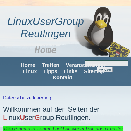
LinuxUserGroup
Reutlingen
Home
Home
Treffen
Veranstaltungen
Linux
Tipps
Links
Sitemap
Kontakt
Datenschutzerklaerung
Willkommen auf den Seiten der
L
inux
U
ser
G
roup Reutlingen.
Den Pinguin in seinem Lauf hält weder Mac noch Fenster