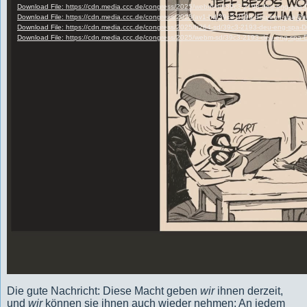
Die gute Nachricht: Diese Macht geben
wir
ihnen derzeit,
und
wir
können sie ihnen auch wieder nehmen: An jedem