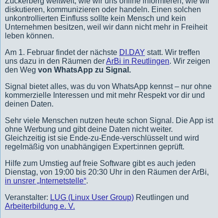
Zuckerberg weltweit, wie wir uns online informieren, wie wir
diskutieren, kommunizieren oder handeln. Einen solchen
unkontrollierten Einfluss sollte kein Mensch und kein
Unternehmen besitzen, weil wir dann nicht mehr in Freiheit
leben können.
Am 1. Februar findet der nächste
DI.DAY
statt. Wir treffen
uns dazu in den Räumen der
ArBi in Reutlingen
. Wir zeigen
den Weg
von WhatsApp zu Signal.
Signal bietet alles, was du von WhatsApp kennst – nur ohne
kommerzielle Interessen und mit mehr Respekt vor dir und
deinen Daten.
Sehr viele Menschen nutzen heute schon Signal. Die App ist
ohne Werbung und gibt deine Daten nicht weiter.
Gleichzeitig ist sie Ende-zu-Ende-verschlüsselt und wird
regelmäßig von unabhängigen Expert:innen geprüft.
Hilfe zum Umstieg auf freie Software gibt es auch jeden
Dienstag, von 19:00 bis 20:30 Uhr in den Räumen der ArBi,
in unsrer „Internetstelle“
.
Veranstalter:
LUG (Linux User Group)
Reutlingen und
Arbeiterbildung e. V.