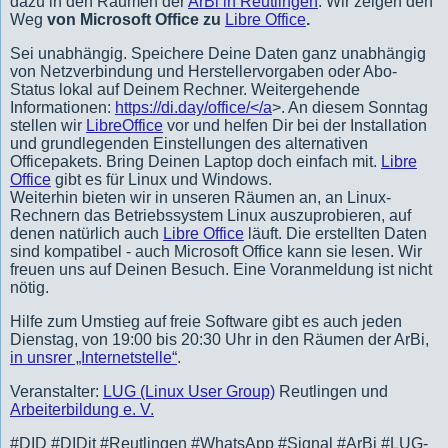
dazu in den Räumen der
ArBi in Reutlingen
. Wir zeigen den
Weg
von
Microsoft Office zu
Libre Office
.
Sei unabhängig. Speichere Deine Daten ganz unabhängig
von Netzverbindung und Herstellervorgaben oder Abo-
Status lokal auf Deinem Rechner. Weitergehende
Informationen:
https://di.day/office/</a
>. An diesem Sonntag
stellen wir
LibreOffice
vor und helfen Dir bei der Installation
und grundlegenden Einstellungen des alternativen
Officepakets. Bring Deinen Laptop doch einfach mit.
Libre
Office
gibt es für Linux und Windows.
Weiterhin bieten wir in unseren Räumen an, an Linux-
Rechnern das Betriebssystem Linux auszuprobieren, auf
denen natürlich auch
Libre Office
läuft. Die erstellten Daten
sind kompatibel - auch Microsoft Office kann sie lesen. Wir
freuen uns auf Deinen Besuch. Eine Voranmeldung ist nicht
nötig.
Hilfe zum Umstieg auf freie Software gibt es auch jeden
Dienstag, von 19:00 bis 20:30 Uhr in den Räumen der ArBi,
in unsrer „Internetstelle“
.
Veranstalter:
LUG (Linux User Group)
Reutlingen und
Arbeiterbildung e. V.
#DID #DIDit #Reutlingen #WhatsApp #Signal #ArBi #LUG-